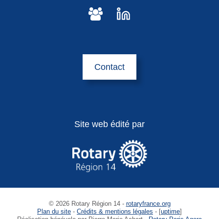
Contact
Site web édité par
© 2026 Rotary Région 14 -
rotaryfrance.org
Plan du site
-
Crédits & mentions légales
- [
uptime
]