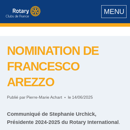
Aller
MENU
au
contenu
NOMINATION DE
FRANCESCO
AREZZO
Publié par
Pierre-Marie Achart
le
14/06/2025
Communiqué de Stephanie Urchick,
Présidente 2024-2025 du Rotary International
.